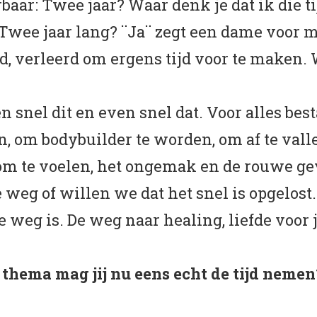
rbaar: Twee jaar? Waar denk je dat ik die 
ee jaar lang? ¨Ja¨ zegt een dame voor mij
d, verleerd om ergens tijd voor te maken. W
n snel dit en even snel dat. Voor alles bes
n, om bodybuilder te worden, om af te vall
om te voelen, het ongemak en de rouwe gev
weg of willen we dat het snel is opgelost.
e weg is. De weg naar healing, liefde voor j
thema mag jij nu eens echt de tijd nemen