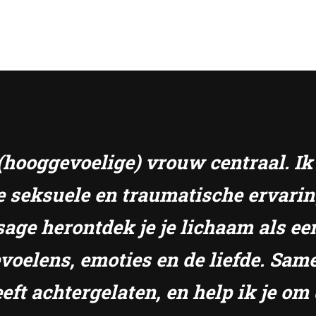
e (hooggevoelige) vrouw centraal. I
e seksuele en traumatische ervari
sage herontdek je je lichaam als ee
gevoelens, emoties en de liefde. S
eft achtergelaten, en help ik je om 