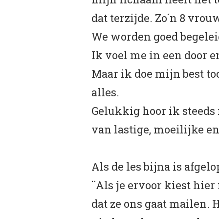
dat terzijde. Zo´n 8 vro
We worden goed begeleid
Ik voel me in een door e
Maar ik doe mijn best to
alles.
Gelukkig hoor ik steeds
van lastige, moeilijke e
Als de les bijna is afgel
¨Als je ervoor kiest hier
dat ze ons gaat mailen. H