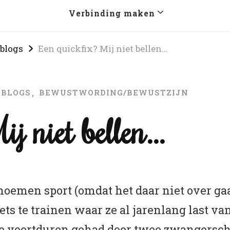
Verbinding maken
 blogs
Een quickfix? Mij niet bellen…
 BLOGS
BEWUSTWORDING/BEWUSTZIJN
ij niet bellen…
noemen sport (omdat het daar niet over gaat
s te trainen waar ze al jarenlang last van 
te voortduren gehad door twee zwangersch