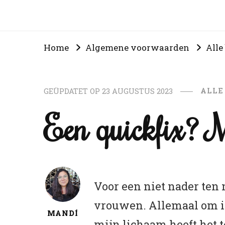
Home
Algemene voorwaarden
Alle
ALLE
GEÜPDATET OP
23 AUGUSTUS 2023
Een quickfix? M
Voor een niet nader ten 
vrouwen. Allemaal om iet
MANDÍ
mijn lichaam heeft het 