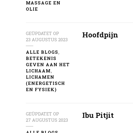
MASSAGE EN
OLIE
Hoofdpijn
GEÜPDATET OP
23 AUGUSTUS 2023
ALLE BLOGS
BETEKENIS
GEVEN AAN HET
LICHAAM
LICHAMEN
(ENERGETISCH
EN FYSIEK)
Ibu Pitjit
GEÜPDATET OP
27 AUGUSTUS 2023
ALLE BLOGS