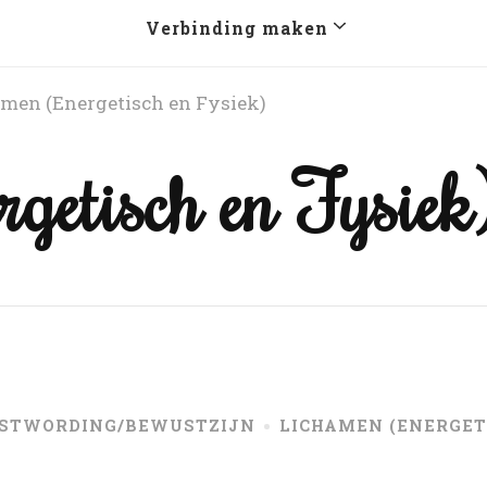
Verbinding maken
men (Energetisch en Fysiek)
getisch en Fysiek
STWORDING/BEWUSTZIJN
LICHAMEN (ENERGET