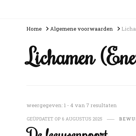
Home
Algemene voorwaarden
Licha
Lichamen (Ener
weergegeven: 1 - 4 van 7 resultaten
GEÜPDATET OP
6 AUGUSTUS 2025
BEWU
De leeuwenpoort