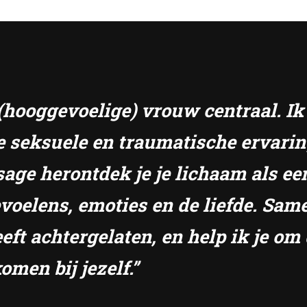
e (hooggevoelige) vrouw centraal. I
e seksuele en traumatische ervari
sage herontdek je je lichaam als ee
gevoelens, emoties en de liefde. S
eft achtergelaten, en help ik je om 
omen bij jezelf.”