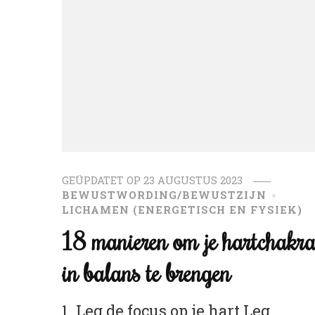
GEÜPDATET OP
23 AUGUSTUS 2023
BEWUSTWORDING/BEWUSTZIJN
LICHAMEN (ENERGETISCH EN FYSIEK)
18 manieren om je hartchakr
in balans te brengen
1. Leg de focus op je hart Leg