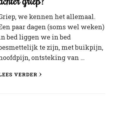
achter griep?
Griep, we kennen het allemaal.
Een paar dagen (soms wel weken)
in bed liggen we in bed
besmettelijk te zijn, met buikpijn,
hoofdpijn, ontsteking van …
LEES VERDER