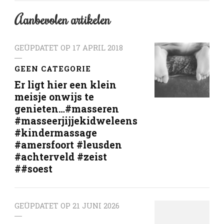
Aanbevolen artikelen
GEÜPDATET OP
17 APRIL 2018
GEEN CATEGORIE
Er ligt hier een klein
meisje onwijs te
genieten…#masseren
#masseerjijjekidweleens
#kindermassage
#amersfoort #leusden
#achterveld #zeist
##soest
GEÜPDATET OP
21 JUNI 2026