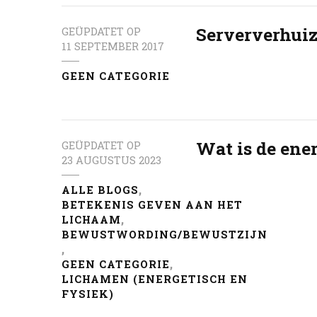
Serververhui
GEÜPDATET OP
11 SEPTEMBER 2017
GEEN CATEGORIE
Wat is de ene
GEÜPDATET OP
23 AUGUSTUS 2023
ALLE BLOGS
BETEKENIS GEVEN AAN HET
LICHAAM
BEWUSTWORDING/BEWUSTZIJN
GEEN CATEGORIE
LICHAMEN (ENERGETISCH EN
FYSIEK)