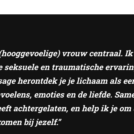
e (hooggevoelige) vrouw centraal. I
e seksuele en traumatische ervari
sage herontdek je je lichaam als ee
gevoelens, emoties en de liefde. S
eft achtergelaten, en help ik je om 
omen bij jezelf.”