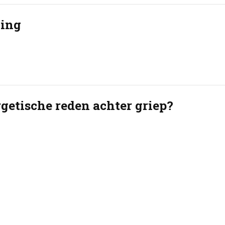
zing
rgetische reden achter griep?