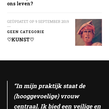
ons leven?
GEÜPDATET OP
9 SEPTEMBER 2019
GEEN CATEGORIE
♡KUNST♡
“In mijn praktijk staat de
(hooggevoelige) vrouw
centraal. Ik bied een veilige en