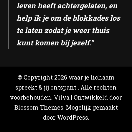
leven heeft achtergelaten, en
help ik je om de blokkades los
te laten zodat je weer thuis
kunt komen bij jezelf.”
© Copyright 2026
waar je lichaam
spreekt & jij ontspant
. Alle rechten
voorbehouden.
Vilva | Ontwikkeld door
Blossom Themes
. Mogelijk gemaakt
door
WordPress
.