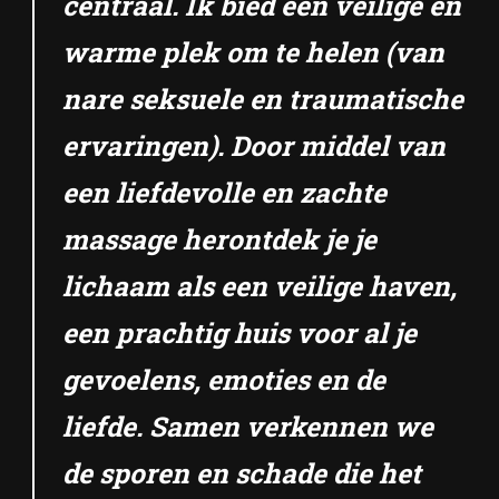
centraal. Ik bied een veilige en
warme plek om te helen (van
nare seksuele en traumatische
ervaringen). Door middel van
een liefdevolle en zachte
massage herontdek je je
lichaam als een veilige haven,
een prachtig huis voor al je
gevoelens, emoties en de
liefde. Samen verkennen we
de sporen en schade die het