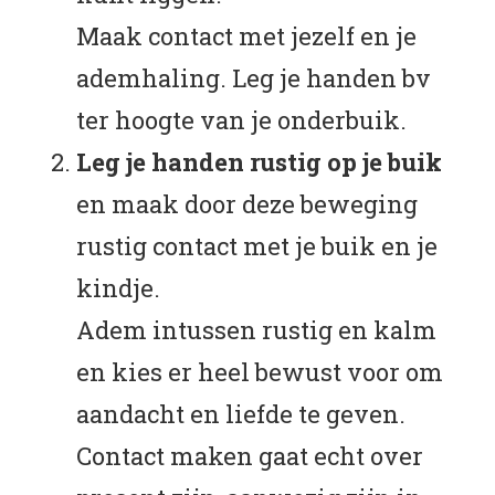
Maak contact met jezelf en je
ademhaling. Leg je handen bv
ter hoogte van je onderbuik.
Leg je handen rustig op je buik
en maak door deze beweging
rustig contact met je buik en je
kindje.
Adem intussen rustig en kalm
en kies er heel bewust voor om
aandacht en liefde te geven.
Contact maken gaat echt over