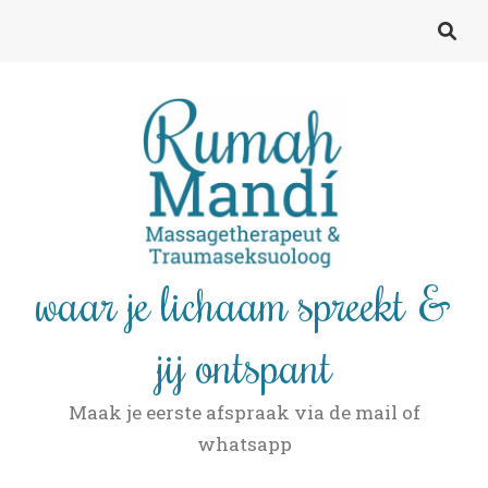
waar je lichaam spreekt &
jij ontspant
Maak je eerste afspraak via de mail of
whatsapp