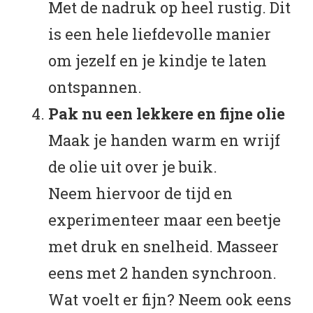
Met de nadruk op heel rustig. Dit
is een hele liefdevolle manier
om jezelf en je kindje te laten
ontspannen.
Pak nu een lekkere en fijne olie
Maak je handen warm en wrijf
de olie uit over je buik.
Neem hiervoor de tijd en
experimenteer maar een beetje
met druk en snelheid. Masseer
eens met 2 handen synchroon.
Wat voelt er fijn? Neem ook eens