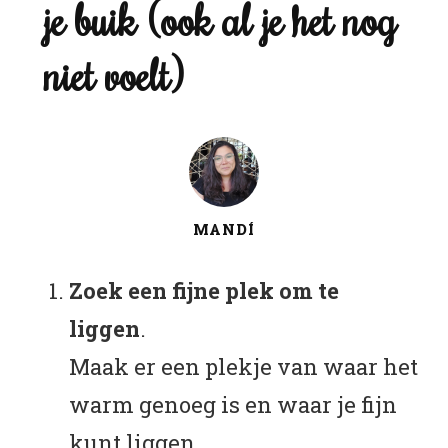
je buik (ook al je het nog
niet voelt)
MANDÍ
Zoek een fijne plek om te
liggen
.
Maak er een plekje van waar het
warm genoeg is en waar je fijn
kunt liggen.