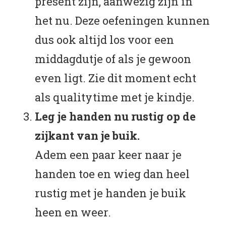
present zijn, aanwezig zijn in
het nu. Deze oefeningen kunnen
dus ook altijd los voor een
middagdutje of als je gewoon
even ligt. Zie dit moment echt
als qualitytime met je kindje.
Leg je handen nu rustig op de
zijkant van je buik.
Adem een paar keer naar je
handen toe en wieg dan heel
rustig met je handen je buik
heen en weer.