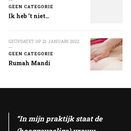
GEEN CATEGORIE
Ik heb ’t niet…
GEÜPDATET OP
21 JANUARI 2022
GEEN CATEGORIE
Rumah Mandí
“In mijn praktijk staat de
(hooggevoelige) vrouw