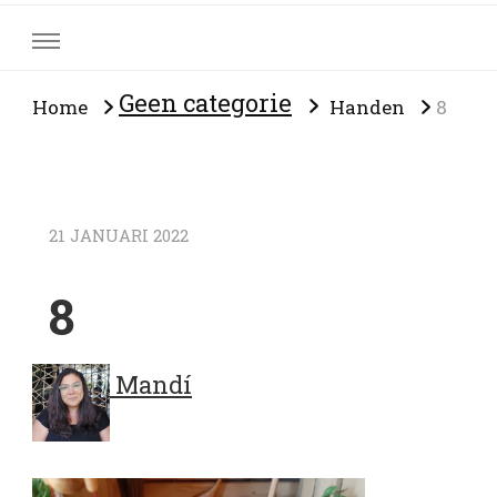
Geen categorie
Home
Handen
8
21 JANUARI 2022
8
Mandí