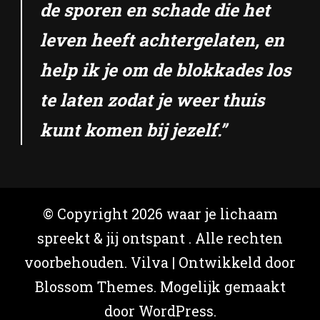
de sporen en schade die het
leven heeft achtergelaten, en
help ik je om de blokkades los
te laten zodat je weer thuis
kunt komen bij jezelf.”
© Copyright 2026
waar je lichaam
spreekt & jij ontspant
. Alle rechten
voorbehouden.
Vilva | Ontwikkeld door
Blossom Themes
. Mogelijk gemaakt
door
WordPress
.