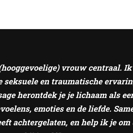
e (hooggevoelige) vrouw centraal. I
e seksuele en traumatische ervari
sage herontdek je je lichaam als ee
gevoelens, emoties en de liefde. S
eft achtergelaten, en help ik je om 