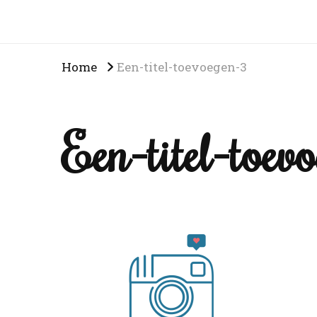
Home
Een-titel-toevoegen-3
Een-titel-toev