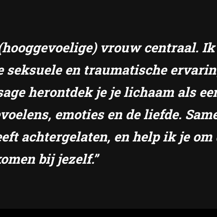
e (hooggevoelige) vrouw centraal. I
e seksuele en traumatische ervari
sage herontdek je je lichaam als ee
gevoelens, emoties en de liefde. S
eft achtergelaten, en help ik je om 
omen bij jezelf.”