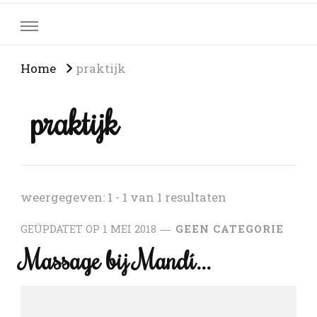
Home
praktijk
praktijk
weergegeven: 1 - 1 van 1 resultaten
GEÜPDATET OP
1 MEI 2018
GEEN CATEGORIE
Massage bij Mandí…