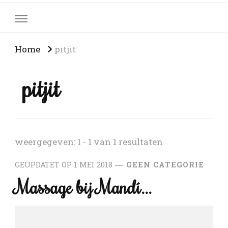
Home
pitjit
pitjit
weergegeven: 1 - 1 van 1 resultaten
GEÜPDATET OP
1 MEI 2018
GEEN CATEGORIE
Massage bij Mandí…