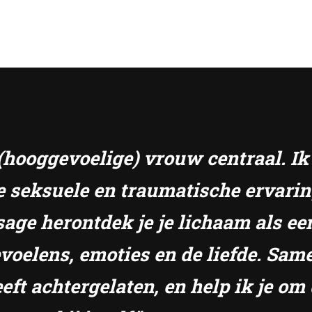
e (hooggevoelige) vrouw centraal. I
e seksuele en traumatische ervari
sage herontdek je je lichaam als ee
gevoelens, emoties en de liefde. S
eft achtergelaten, en help ik je om 