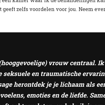
ij een kamer waar ik de behandelingen kan
geeft zelfs voordelen voor jou. Neem even 
e (hooggevoelige) vrouw centraal. I
e seksuele en traumatische ervari
sage herontdek je je lichaam als ee
gevoelens, emoties en de liefde. S