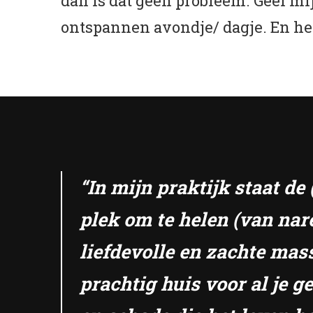
dan is dat geen probleem. Geef m
ontspannen avondje/ dagje. En het 
“In mijn praktijk staat d
plek om te helen (van nar
liefdevolle en zachte mas
prachtig huis voor al je 