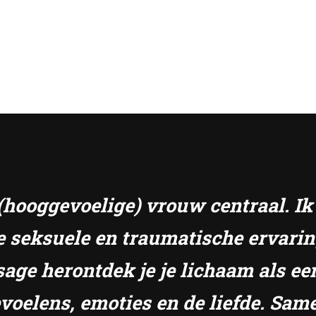
e (hooggevoelige) vrouw centraal. I
e seksuele en traumatische ervari
sage herontdek je je lichaam als ee
gevoelens, emoties en de liefde. S