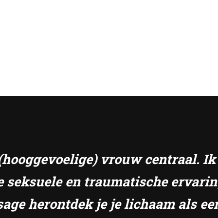
e (hooggevoelige) vrouw centraal. I
e seksuele en traumatische ervari
sage herontdek je je lichaam als ee