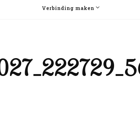
Verbinding maken
27_222729_56