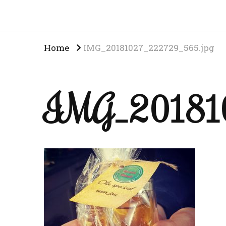
Home
IMG_20181027_222729_565.jpg
IMG_201810