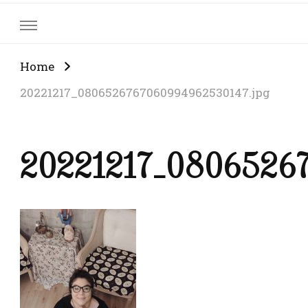
Home
20221217_0806526767060994962530147.jpg
20221217_08065267