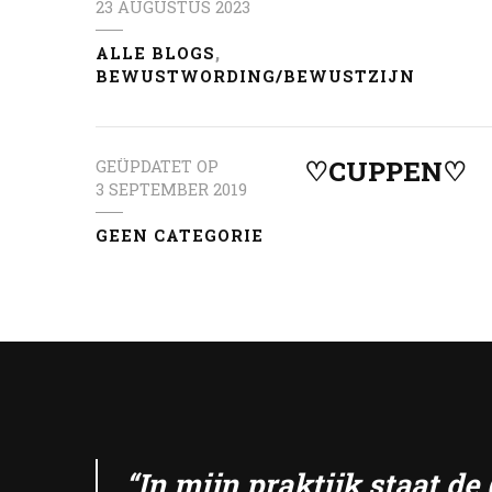
23 AUGUSTUS 2023
ALLE BLOGS
BEWUSTWORDING/BEWUSTZIJN
♡CUPPEN♡
GEÜPDATET OP
3 SEPTEMBER 2019
GEEN CATEGORIE
“In mijn praktijk staat d