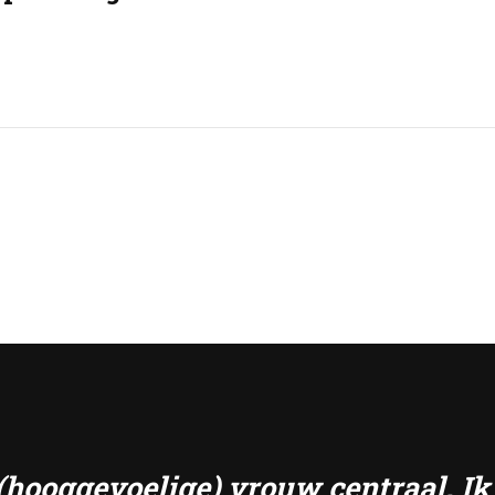
e (hooggevoelige) vrouw centraal. I