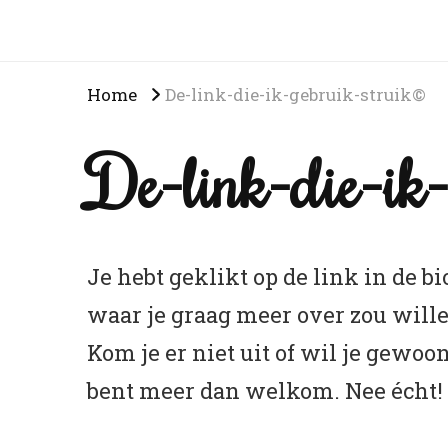
Home
De-link-die-ik-gebruik-struik©
De-link-die-ik
Je hebt geklikt op de link in de bi
waar je graag meer over zou will
Kom je er niet uit of wil je gewoo
bent meer dan welkom. Nee écht!