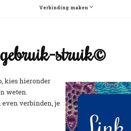
Verbinding maken
-gebruik-struik©
o, kies hieronder
en weten.
n even verbinden, je