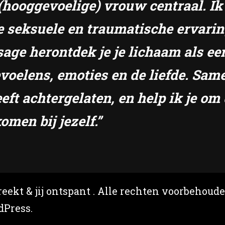
e (hooggevoelige) vrouw centraal. I
e seksuele en traumatische ervari
sage herontdek je je lichaam als ee
gevoelens, emoties en de liefde. S
eft achtergelaten, en help ik je om 
omen bij jezelf.”
eekt & jij ontspant
. Alle rechten voorbehoud
dPress
.