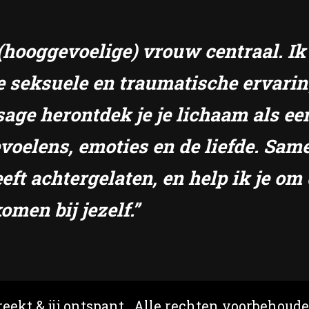
e (hooggevoelige) vrouw centraal. I
e seksuele en traumatische ervari
sage herontdek je je lichaam als ee
gevoelens, emoties en de liefde. S
eft achtergelaten, en help ik je om 
omen bij jezelf.”
eekt & jij ontspant
. Alle rechten voorbehoud