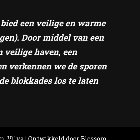
k bied een veilige en warme
ngen). Door middel van een
n veilige haven, een
amen verkennen we de sporen
de blokkades los te laten
en.
Vilva | Ontwikkeld door
Blossom