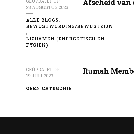
Afscheid van 
GEÜPDATET OP
23 AUGUSTUS 2023
ALLE BLOGS
BEWUSTWORDING/BEWUSTZIJN
LICHAMEN (ENERGETISCH EN
FYSIEK)
Rumah Membel
GEÜPDATET OP
19 JULI 2023
GEEN CATEGORIE