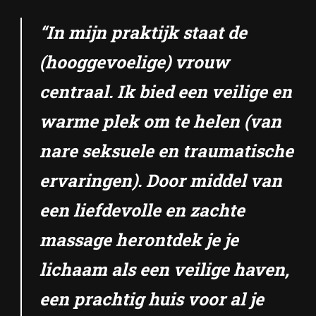
“In mijn praktijk staat de
(hooggevoelige) vrouw
centraal. Ik bied een veilige en
warme plek om te helen (van
nare seksuele en traumatische
ervaringen). Door middel van
een liefdevolle en zachte
massage herontdek je je
lichaam als een veilige haven,
een prachtig huis voor al je