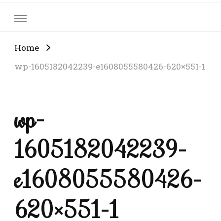
Home
wp-1605182042239-e1608055580426-620×551-1
wp-
1605182042239-
e1608055580426-
620×551-1