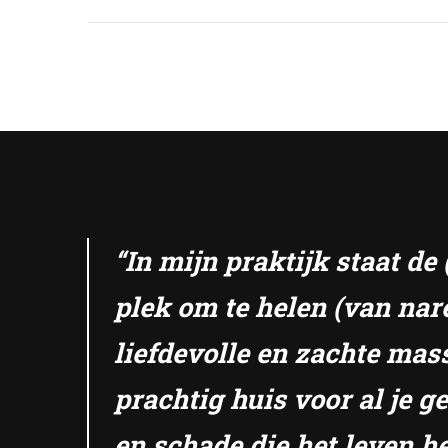
“In mijn praktijk staat d
plek om te helen (van nar
liefdevolle en zachte mas
prachtig huis voor al je 
en schade die het leven he