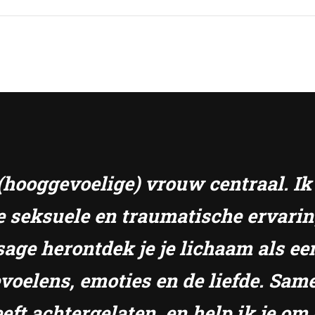
e (hooggevoelige) vrouw centraal. I
e seksuele en traumatische ervari
sage herontdek je je lichaam als ee
gevoelens, emoties en de liefde. S
eft achtergelaten, en help ik je om 