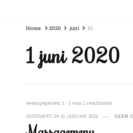
Home
2020
juni
01
1 juni 2020
weergegeven: 1 - 1 van 1 resultaten
GEÜPDATET OP
21 JANUARI 2022
GEEN 
Massagemenu