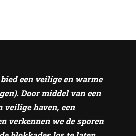
k bied een veilige en warme
ngen). Door middel van een
n veilige haven, een
amen verkennen we de sporen
de blokkades los te laten