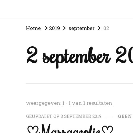
Home
2019
september
02
2 september 
weergegeven: 1 - 1 van 1 resultaten
GEÜPDATET OP
3 SEPTEMBER 2019
GEEN
♡Massageolie♡