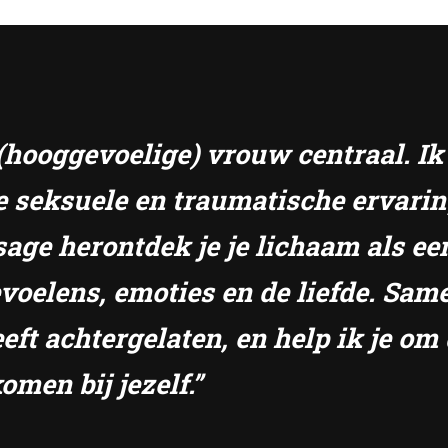
e (hooggevoelige) vrouw centraal. I
e seksuele en traumatische ervari
sage herontdek je je lichaam als ee
gevoelens, emoties en de liefde. S
eft achtergelaten, en help ik je om 
omen bij jezelf.”